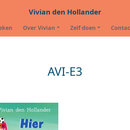
Vivian den Hollander
eken
Over Vivian
Zelf doen
Contac
AVI-E3