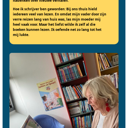
nadenken over nieuwe verhalen.
Hoe ik schrijver ben geworden:
Bij ons thuis hield
iedereen veel van lezen. En omdat mijn vader door zijn
verre reizen lang van huis was, las mijn moeder mij
heel vaak voor. Maar het liefst wilde ik zelf al die
boeken kunnen lezen. Ik oefende net zo lang tot het
mij lukte.