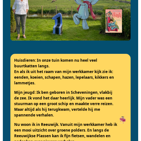
Huisdieren:
In onze tuin komen nu heel veel
buurtkatten langs.
En als ik uit het raam van mijn werkkamer kijk zie ik:
eenden, koeien, schapen, hazen, lepelaars, kikkers en
lammetjes.
Mijn jeugd:
Ik ben geboren in Scheveningen, vlakbij
de zee. Ik vond het daar heerlijk. Mijn vader was een
stuurman op een groot schip en maakte verre reizen.
Maar altijd als hij terugkwam, vertelde hij me
spannende verhalen.
Nu woon ik in
Reeuwijk
. Vanuit mijn werkkamer heb ik
een mooi uitzicht over groene polders. En langs de
Reeuwijkse Plassen kan ik fijn fietsen, wandelen en