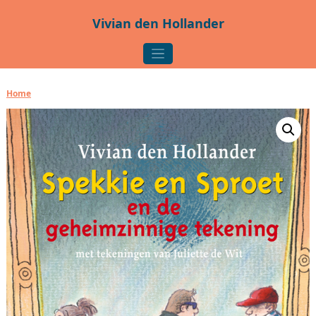
Ga naar de inhoud
Vivian den Hollander
Hoofdnavigatie
Home
/ Spekkie en Sproet en de geheimzinnige tekening