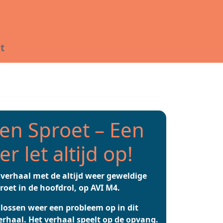
t
en Sproet – Een
r let altijd op!
erhaal met de altijd weer geweldige
roet in de hoofdrol, op AVI M4.
 lossen weer een probleem op in dit
haal. Het verhaal speelt op de opvang.