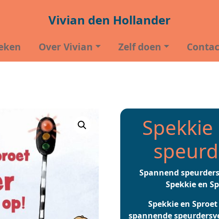
Vivian den Hollander
eken
Over Vivian
Zelf doen
Contac
t altijd op!
Spekkie 
speurde
Spannend speurdersv
Spekkie en Sp
Spekkie en Sproet
spannende speurdersver