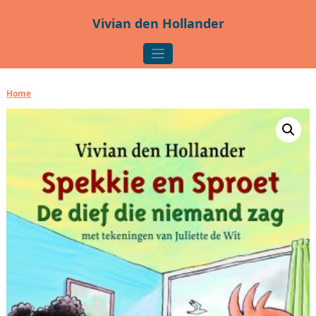
Ga naar de inhoud
Vivian den Hollander
Hoofdnavigatie
Home
/ Spekkie en Sproet De dief die niemand zag