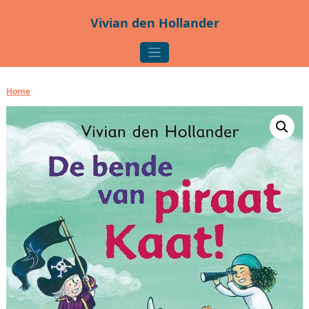
Ga naar de inhoud
Vivian den Hollander
Hoofdnavigatie
Home
/ Piraat Kaat – De bende van piraat Kaat!