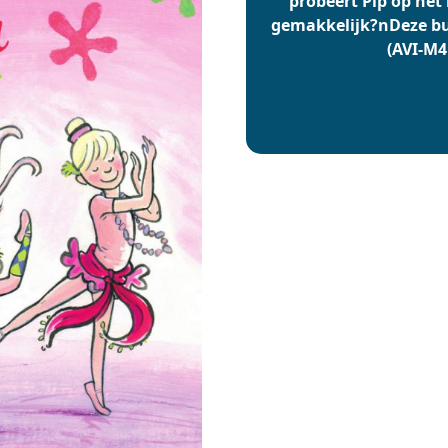
probeert Pip op het 
gemakkelijk?nDeze bun
(AVI-M4