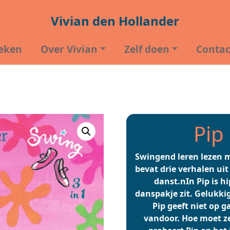
Vivian den Hollander
eken
Over Vivian
Zelf doen
Contac
Pip
Swingend leren lezen 
bevat drie verhalen uit
danst.nIn Pip is hi
danspakje zit. Gelukkig
Pip geeft niet op 
vandoor. Hoe moet ze