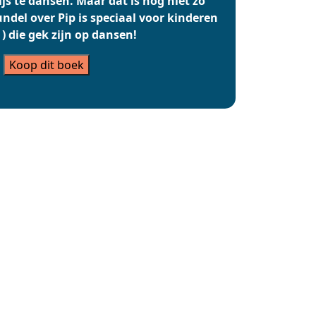
ijs te dansen. Maar dat is nog niet zo
del over Pip is speciaal voor kinderen
 ) die gek zijn op dansen!
Koop dit boek