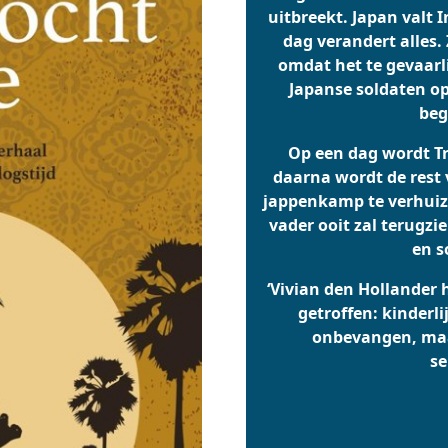
uitbreekt. Japan valt 
dag verandert alles.
omdat het te gevaarli
Japanse soldaten op
beg
Op een dag wordt Tr
daarna wordt de rest
jappenkamp te verhuize
vader ooit zal terugzi
en s
‘Vivian den Hollander h
getroffen: kinderli
onbevangen, maa
se