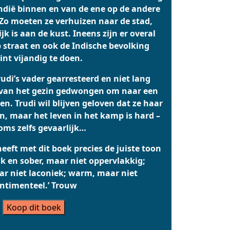
Indië binnen en van de ene op de andere
 Zo moeten ze verhuizen naar de stad,
jk is aan de kust. Ineens zijn er overal
 straat en ook de Indische bevolking
int vijandig te doen.
udi’s vader gearresteerd en niet lang
 van het gezin gedwongen om naar een
n. Trudi wil blijven geloven dat ze haar
en, maar het leven in het kamp is hard –
oms zelfs gevaarlijk…
eeft met dit boek precies de juiste toon
jk en sober, maar niet oppervlakkig;
r niet laconiek; warm, maar niet
ntimenteel.’ Trouw
Koop dit boek