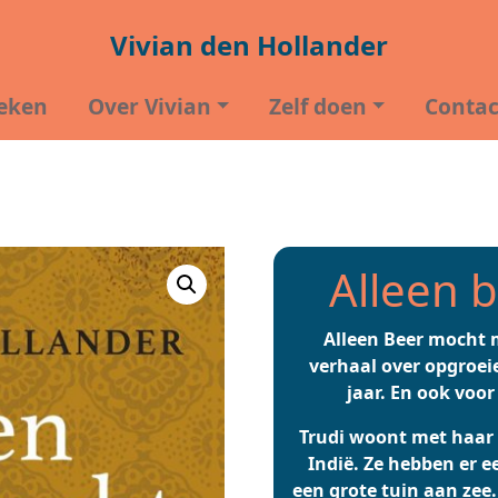
Vivian den Hollander
eken
Over Vivian
Zelf doen
Contac
Alleen 
Alleen Beer mocht 
verhaal over opgroeie
jaar. En ook voor
Trudi woont met haar 
Indië. Ze hebben er e
een grote tuin aan zee